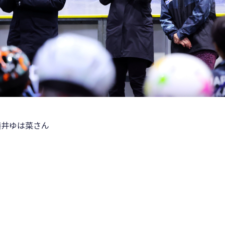
横井ゆは菜さん